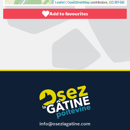
Leaflet
|
OpenStreetMap
contributors,
CC-BY-SA
Add to favourites
info@osezlagatine.com